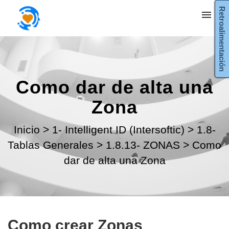
Retroalimentación
Mis tickets
Enviar ticket
Como dar de alta una
Entrada
Zona
Inicio
>
1- Intelligent ID (Intersoftic)
>
1.8-
Tablas Generales
>
1.8.13- ZONAS
>
Como
dar de alta una Zona
Como crear Zonas