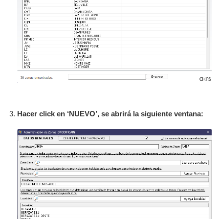
Hacer click en ‘NUEVO’, se abrirá la siguiente ventana: