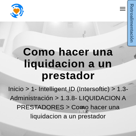
Retroalimentación
Mis tickets
Enviar ticket
Como hacer una
Entrada
liquidacion a un
prestador
Inicio
>
1- Intelligent ID (Intersoftic)
>
1.3-
Administración
>
1.3.8- LIQUIDACION A
PRESTADORES
>
Como hacer una
liquidacion a un prestador