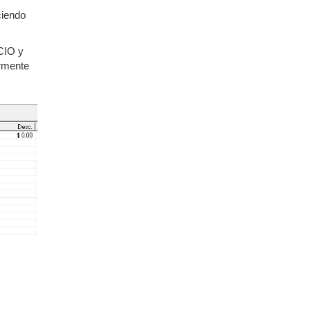
ciendo
CIO y
ormente