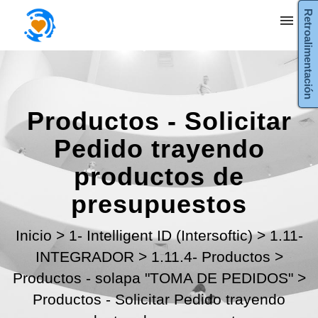
Retroalimentación
Mis tickets
Enviar ticket
Productos - Solicitar
Entrada
Pedido trayendo
productos de
presupuestos
Inicio
>
1- Intelligent ID (Intersoftic)
>
1.11-
INTEGRADOR
>
1.11.4- Productos
>
Productos - solapa "TOMA DE PEDIDOS"
>
Productos - Solicitar Pedido trayendo