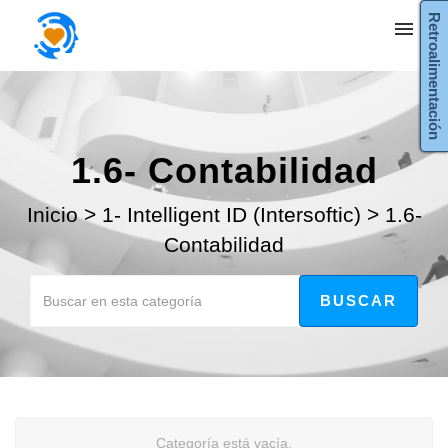
Retroalimentación
Mis tickets
Enviar ticket
1.6- Contabilidad
Entrada
Inicio
>
1- Intelligent ID (Intersoftic)
>
1.6-
Contabilidad
Categoría está vacía.