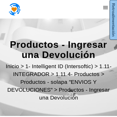
Retroalimentación
Mis tickets
Enviar ticket
Productos - Ingresar
Entrada
una Devolución
Inicio
>
1- Intelligent ID (Intersoftic)
>
1.11-
INTEGRADOR
>
1.11.4- Productos
>
Productos - solapa "ENVIOS Y
DEVOLUCIONES"
>
Productos - Ingresar
una Devolución