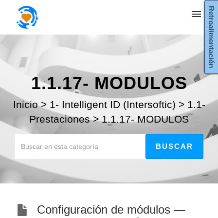
Retroalimentación
Mis tickets
Enviar ticket
1.1.17- MODULOS
Entrada
Inicio
>
1- Intelligent ID (Intersoftic)
>
1.1-
Prestaciones
>
1.1.17- MODULOS
Configuración de módulos —