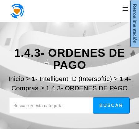
Retroalimentación
Mis tickets
Enviar ticket
1.4.3- ORDENES DE
Entrada
PAGO
Inicio
>
1- Intelligent ID (Intersoftic)
>
1.4-
Compras
>
1.4.3- ORDENES DE PAGO