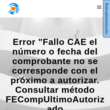
Retroalimentación
Mis tickets
Enviar ticket
Error "Fallo CAE el
Entrada
número o fecha del
comprobante no se
corresponde con el
próximo a autorizar.
Consultar método
FECompUltimoAutoriz
ado